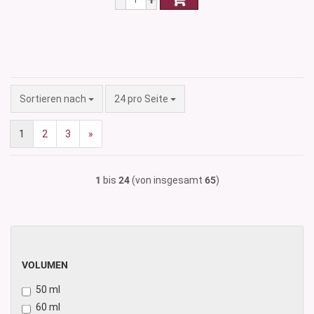
Sortieren nach
pro Seite
Sortieren nach
24 pro Seite
1
2
3
»
1
bis
24
(von insgesamt
65
)
VOLUMEN
VOLUMEN
50 ml
60 ml