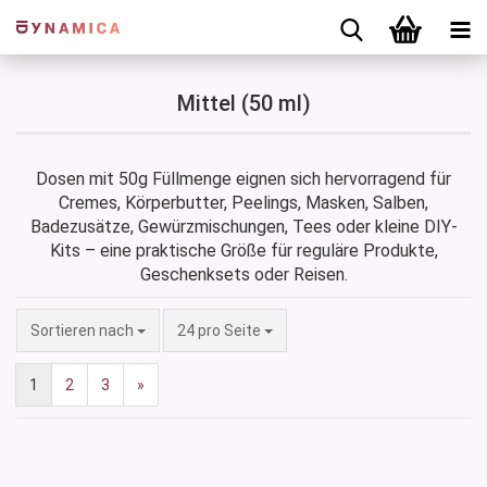
Mittel (50 ml)
Dosen mit 50g Füllmenge eignen sich hervorragend für
Cremes, Körperbutter, Peelings, Masken, Salben,
Badezusätze, Gewürzmischungen, Tees oder kleine DIY-
Kits – eine praktische Größe für reguläre Produkte,
Geschenksets oder Reisen.
Sortieren nach
pro Seite
Sortieren nach
24 pro Seite
1
2
3
»