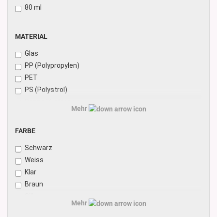
80 ml
MATERIAL
MATERIAL
Glas
PP (Polypropylen)
PET
PS (Polystrol)
Pappe/Kraftpapier
Mehr
Aluminium
FARBE
FARBE
Schwarz
Weiss
Klar
Braun
Silber
Mehr
Gold