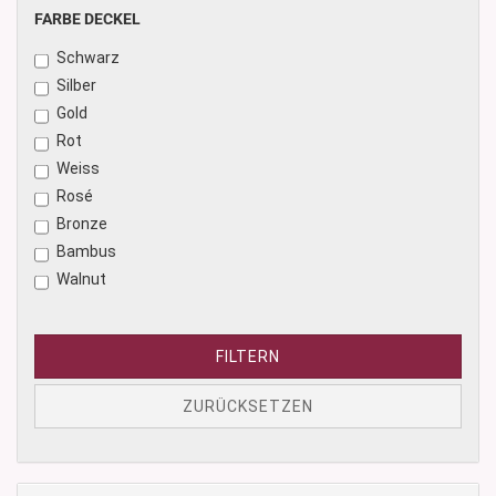
Rosé
FARBE
FARBE DECKEL
Blau
DECKEL
Schwarz
Säuremattiert
Silber
Naturbraun
Gold
Schwarz matt
Rot
Weiss
Rosé
Bronze
Bambus
Walnut
FILTERN
ZURÜCKSETZEN