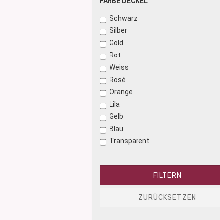
FARBE
FARBE DECKEL
DECKEL
Schwarz
Silber
Gold
Rot
Weiss
Rosé
Orange
Lila
Gelb
Blau
Transparent
FILTERN
ZURÜCKSETZEN