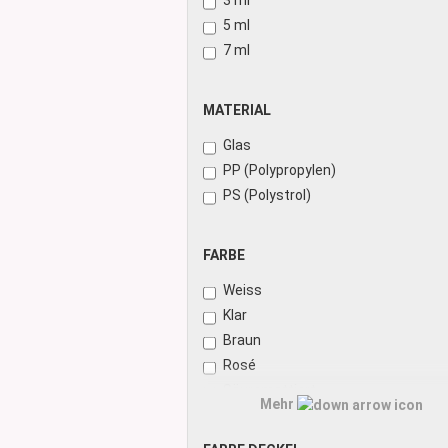
3 ml
Glasdose
5 ml
Vorratsglas
7 ml
Dose Bambus & Walnut
Dose Neville
MATERIAL
MATERIAL
Dose Saba
Glas
PP (Polypropylen)
PS (Polystrol)
FARBE
FARBE
Weiss
Klar
Braun
Rosé
Säuremattiert
Mehr
Transparent