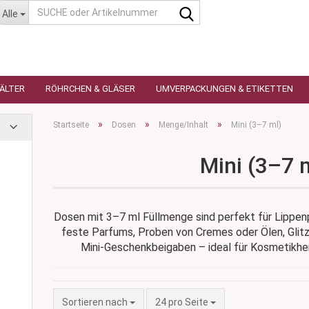
SUCHE
Alle
oder
Artikelnummer
HÄLTER
RÖHRCHEN & GLÄSER
UMVERPACKUNGEN & ETIKETTEN
»
»
»
Startseite
Dosen
Menge/Inhalt
Mini (3–7 ml)
Mini (3–7 
as
utique
n
glas
Dosen mit 3–7 ml Füllmenge sind perfekt für Lippen
 Ceres
ttiert
feste Parfums, Proben von Cremes oder Ölen, Glit
tiert -
Mini-Geschenkbeigaben – ideal für Kosmetikhers
ulter
sen
as
öpfchen
n Glas
s
 Kleindosen
Sortieren nach
pro Seite
Sortieren nach
24 pro Seite
n Kunststoff