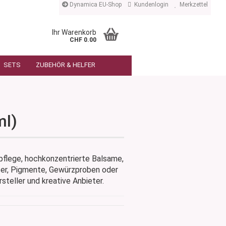
Dynamica EU-Shop
Kundenlogin
Merkzettel
Ihr Warenkorb
CHF 0.00
SETS
ZUBEHÖR & HELFER
ml)
pflege, hochkonzentrierte Balsame,
zer, Pigmente, Gewürzproben oder
teller und kreative Anbieter.