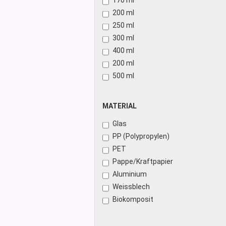
170 ml
Glasdose
200 ml
Vorratsglas
250 ml
Dose Bambus & Walnut
300 ml
Dose Neville
400 ml
Dose Saba
200 ml
500 ml
MATERIAL
MATERIAL
Glas
PP (Polypropylen)
PET
Pappe/Kraftpapier
Aluminium
Weissblech
Biokomposit