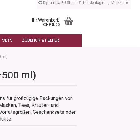
Dynamica EU-Shop
Kundenlogin
Merkzettel
Ihr Warenkorb
CHF 0.00
SETS
ZUBEHÖR & HELFER
0 ml)
–500 ml)
ns für großzügige Packungen von
Masken, Tees, Kräuter- und
 Vorratsgrößen, Geschenksets oder
ukte.