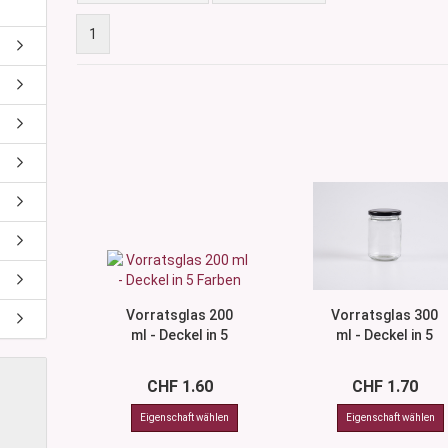
iolettglas
nturen
1
hälter
/Nagelpflege
as 250 ml & 500
glas 250 ml &
 250 ml & 500 ml
ttiert 250 ml &
7 ml)
0–15 ml)
30 ml)
Vorratsglas 200
Vorratsglas 300
50 ml)
ml - Deckel in 5
ml - Deckel in 5
100–150 ml)
Farben
Farben
oss (200–500 ml)
CHF 1.60
CHF 1.70