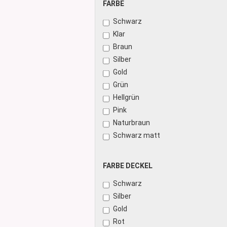
FARBE
FARBE
Schwarz
Klar
Braun
Silber
Gold
Grün
Hellgrün
Pink
Naturbraun
Schwarz matt
FARBE
FARBE DECKEL
DECKEL
Schwarz
Silber
Gold
Rot