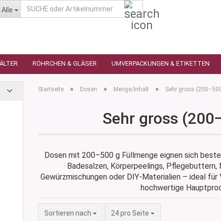
SUCHE
Alle
oder
Artikelnummer
HÄLTER
RÖHRCHEN & GLÄSER
UMVERPACKUNGEN & ETIKETTEN
»
»
»
Startseite
Dosen
Menge/Inhalt
Sehr gross (200–50
Sehr gross (200
as
utique
n
glas
Dosen mit 200–500 g Füllmenge eignen sich beste
 Ceres
ttiert
Badesalzen, Körperpeelings, Pflegebuttern, 
tiert -
Gewürzmischungen oder DIY-Materialien – ideal für
ulter
hochwertige Hauptprod
sen
as
öpfchen
n Glas
s
Sortieren nach
pro Seite
Sortieren nach
24 pro Seite
 Kleindosen
n Kunststoff