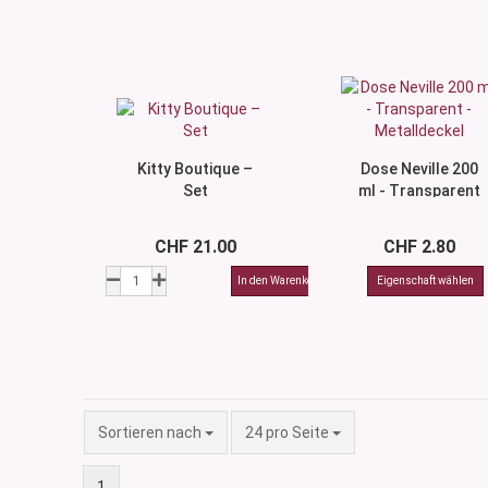
Kitty Boutique –
Dose Neville 200
Set
ml - Transparent
- Metalldeckel
CHF 21.00
CHF 2.80
Sortieren nach
pro Seite
Sortieren nach
24 pro Seite
1