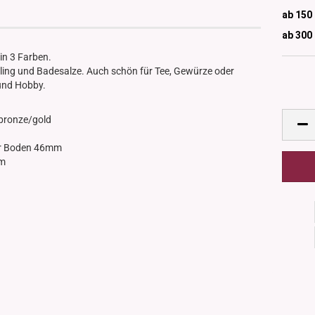
ab 150
ab 300
in 3 Farben.
eling und Badesalze. Auch schön für Tee, Gewürze oder
und Hobby.
r/bronze/gold
er Boden 46mm
mm