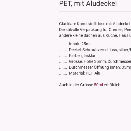
PET, mit Aludeckel
Glasdose
Vorratsglas
Dose Bambus & Walnut
Glasklare Kunststoffdose mit Aludeckel 
Dose Neville
Die stilvolle Verpackung für Cremes, Pe
Dose Saba
andere kleine Sachen aus Küche, Haus 
....... Inhalt: 25ml
....... Deckel: Schraubverschluss, silbe
....... Farbe: glasklar
....... Grösse: Höhe 35mm, Durchmess
....... Durchmesser Öffnung innen: 35
....... Material: PET, Alu
Auch in der Grösse
50ml
erhältlich.