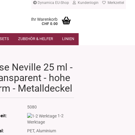
Dynamica EU-Shop
Kundenlogin
Merkzettel
Ihr Warenkorb
CHF 0.00
SETS
ZUBEHÖR & HELFER
LINIEN
se Neville 25 ml -
ansparent - hohe
rm - Metalldeckel
:
5080
eit:
1-2
Werktage
l:
PET, Aluminium