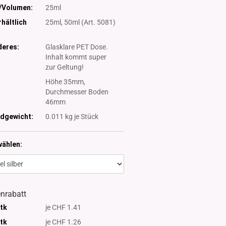
/Volumen:
25ml
hältlich
25ml, 50ml (Art. 5081)
eres:
Glasklare PET Dose.
Inhalt kommt super
zur Geltung!
:
Höhe 35mm,
Durchmesser Boden
46mm
dgewicht:
0.011
kg je Stück
wählen:
nrabatt
Stk
je CHF 1.41
Stk
je CHF 1.26