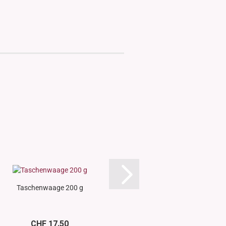
Taschenwaage 200 g
Silikon Schalen - falt
platzsparen
CHF 17.50
CHF 9.0