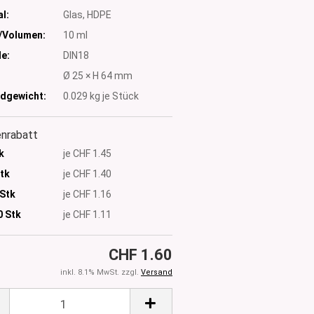
l:
Glas, HDPE
/Volumen:
10 ml
e:
DIN18
:
Ø 25 × H 64 mm
dgewicht:
0.029
kg je Stück
nrabatt
k
je CHF 1.45
Stk
je CHF 1.40
 Stk
je CHF 1.16
0
Stk
je CHF 1.11
CHF 1.60
inkl. 8.1% MwSt. zzgl.
Versand