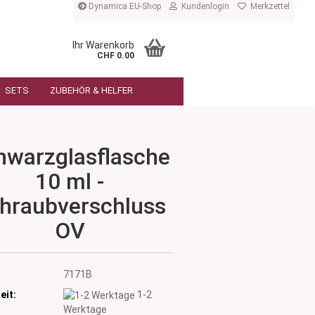
Dynamica EU-Shop
Kundenlogin
Merkzettel
Ihr Warenkorb
CHF 0.00
SETS
ZUBEHÖR & HELFER
hwarzglasflasche
10 ml -
hraubverschluss
OV
:
7171B
eit:
1-2
Werktage