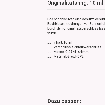
Originalitätsring, 10 ml
Glasdose
Vorratsglas
Dose Bambus & Walnut
Das beschichtete Glas schützt den Inh
Dose Neville
Bachblütenmischungen vor Sonnenlich
Dose Saba
Durch den Originalitätsverschluss läs
wurde.
....... Inhalt: 10 ml
....... Verschluss: Schraubverschluss
....... Masse: Ø 25 × H 64 mm
....... Material: Glas, HDPE
Dazu passen: