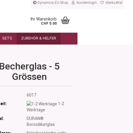
Dynamica EU-Shop
Kundenlogin
Merkzettel
Ihr Warenkorb
CHF 0.00
SETS
ZUBEHÖR & HELFER
Becherglas - 5
Grössen
:
6017
eit:
1-2
Werktage
l:
DURAN®
Borosilikatglas
eres:
hitzebeständig, sehr