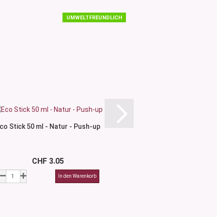
UMWELTFREUNDLICH
co Stick 50 ml - Natur - Push-up
Flasche Alex 200 m
CHF 3.05
CHF 3.8