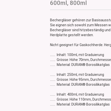
600ml, 800ml
Glasdose
Vorratsglas
Dose Bambus & Walnut
Bechergläser gehören zur Basisaussta
Dose Neville
Sie eignen sich sowohl zum Messen wi
Dose Saba
Bechergläser sind hitzebeständig und
Herdplatte gestellt werden.
Nicht geeignet für Gaskochherde. Herg
....... Inhalt: 100ml, mit Graduierung
....... Grösse: Höhe 70mm, Durchmes
....... Material: DURAN® Borosilikatglas
....... Inhalt: 250ml, mit Graduierung
....... Grösse: Höhe 95mm, Durchmes
....... Material: DURAN® Borosilikatglas
....... Inhalt: 400ml, mit Graduierung
....... Grösse: Höhe 110mm, Durchme
....... Material: DURAN® Borosilikatglas