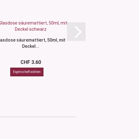
asdose säuremattiert, 50ml, mit
Glasdose säuremattie
Deckel...
Deckel..
CHF 3.60
CHF 3.6