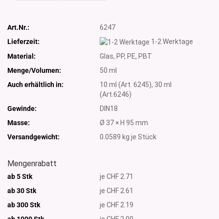
Art.Nr.:
6247
Lieferzeit:
1-2 Werktage
Material:
Glas, PP, PE, PBT
Menge/Volumen:
50 ml
Auch erhältlich in:
10 ml (Art. 6245), 30 ml
(Art.6246)
Gewinde:
DIN18
Masse:
Ø 37 × H 95 mm
Versandgewicht:
0.0589
kg je Stück
Mengenrabatt
ab 5 Stk
je CHF 2.71
ab 30 Stk
je CHF 2.61
ab 300 Stk
je CHF 2.19
ab 1000
Stk
je CHF 2.09