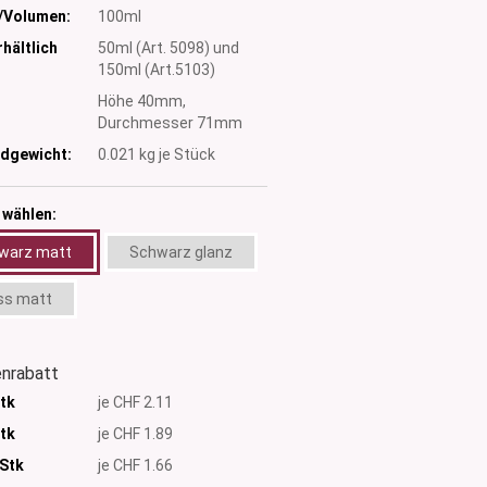
/Volumen:
100ml
hältlich
50ml (Art. 5098) und
150ml (Art.5103)
:
Höhe 40mm,
Durchmesser 71mm
dgewicht:
0.021
kg je Stück
 wählen:
warz matt
Schwarz glanz
ss matt
nrabatt
Stk
je CHF 2.11
Stk
je CHF 1.89
 Stk
je CHF 1.66