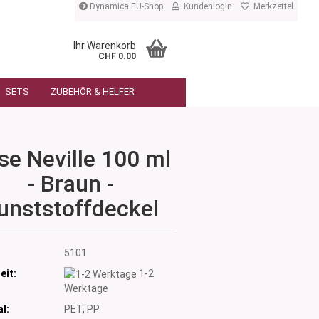
Dynamica EU-Shop
Kundenlogin
Merkzettel
Ihr Warenkorb
CHF 0.00
SETS
ZUBEHÖR & HELFER
se Neville 100 ml
- Braun -
unststoffdeckel
:
5101
eit:
1-2
Werktage
l:
PET, PP