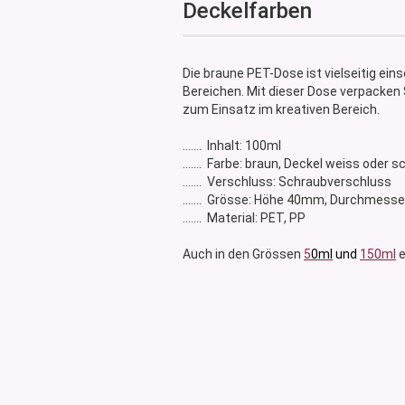
Deckelfarben
Glasdose
Vorratsglas
Dose Bambus & Walnut
Die braune PET-Dose ist vielseitig ei
Dose Neville
Bereichen. Mit dieser Dose verpacken
Dose Saba
zum Einsatz im kreativen Bereich.
....... Inhalt: 100ml
....... Farbe: braun, Deckel weiss oder 
....... Verschluss: Schraubverschluss
....... Grösse: Höhe 40mm, Durchmes
....... Material: PET, PP
Auch in den Grössen
5
0ml
und
150ml
e