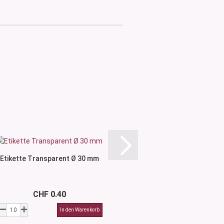
Etikette Transparent Ø 30 mm
Etikette Transpar
CHF 0.40
CHF 0.4