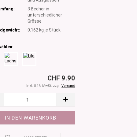
umfang:
3 Becher in
unterschiedlicher
Grösse
dgewicht:
0.162
kg je Stück
wählen:
CHF 9.90
inkl. 8.1% MwSt. zzgl.
Versand