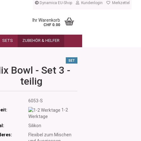
Dynamica EU-Shop
Kundenlogin
Merkzettel
Ihr Warenkorb
CHF 0.00
SETS
ZUBEHÖR & HELFER
SET
ix Bowl - Set 3 -
teilig
:
6053-S
eit:
1-2
Werktage
l:
Silikon
eres:
Flexibel zum Mischen
und Ausgiessen