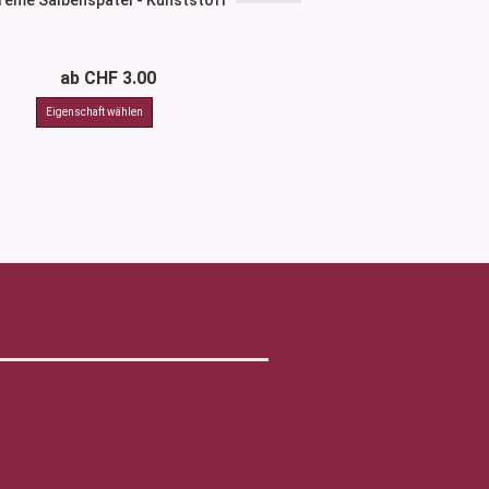
rème Salbenspatel - Kunststoff
PH-Fix Indikato
ab CHF 3.00
CHF 34.