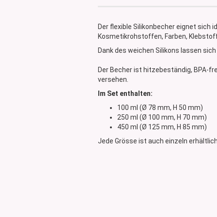
Glasdose
Vorratsglas
Der flexible Silikonbecher eignet sic
Dose Bambus & Walnut
Kosmetikrohstoffen, Farben, Klebstoff
Dose Neville
Dank des weichen Silikons lassen sich
Dose Saba
Der Becher ist hitzebeständig, BPA-fr
versehen.
Im Set enthalten:
100 ml (Ø 78 mm, H 50 mm)
250 ml (Ø 100 mm, H 70 mm)
450 ml (Ø 125 mm, H 85 mm)
Jede Grösse ist auch einzeln erhältlic