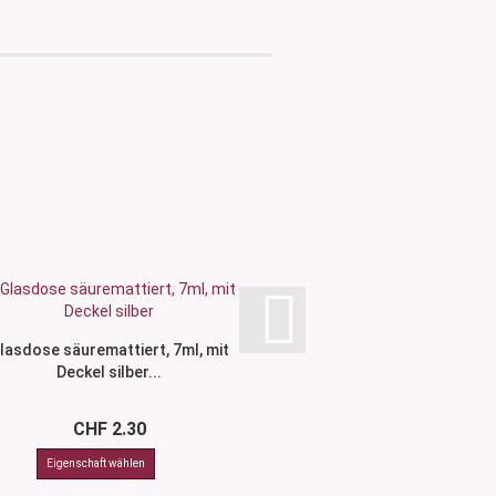
lasdose säuremattiert, 7ml, mit
Glasdose säurematti
Deckel silber...
Deckel schwa
CHF 2.30
CHF 2.3