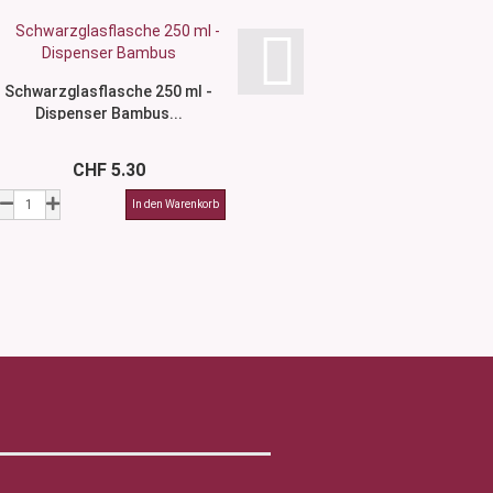
Schwarzglasflasche 250 ml -
Crème Salbenspatel 
Dispenser Bambus...
CHF 5.30
ab CHF 3