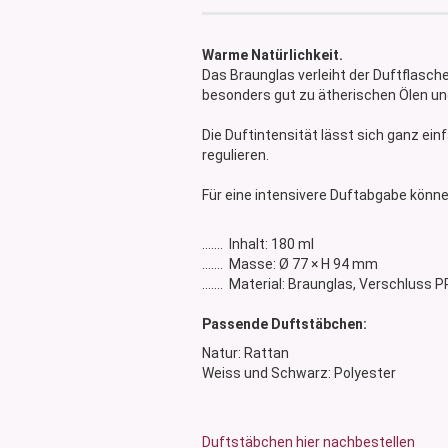
Glasdose
Vorratsglas
Warme Natürlichkeit.
Dose Bambus & Walnut
Das Braunglas verleiht der Duftflasch
Dose Neville
besonders gut zu ätherischen Ölen un
Dose Saba
Die Duftintensität lässt sich ganz ei
regulieren.
Für eine intensivere Duftabgabe kön
....... Inhalt: 180 ml
....... Masse: Ø 77 × H 94 mm
....... Material: Braunglas, Verschluss P
Passende Duftstäbchen:
Natur: Rattan
Weiss und Schwarz: Polyester
Duftstäbchen hier nachbestellen