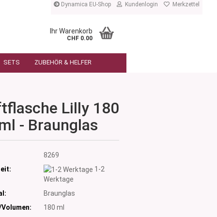
Dynamica EU-Shop
Kundenlogin
Merkzettel
Ihr Warenkorb
CHF 0.00
SETS
ZUBEHÖR & HELFER
tflasche Lilly 180
ml - Braunglas
:
8269
eit:
1-2
Werktage
l:
Braunglas
/Volumen:
180 ml