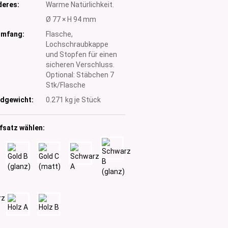
eres:
Warme Natürlichkeit.
:
Ø 77 × H 94 mm
umfang:
Flasche,
Lochschraubkappe
und Stopfen für einen
sicheren Verschluss.
Optional: Stäbchen 7
Stk/Flasche
dgewicht:
0.271
kg je Stück
fsatz wählen: