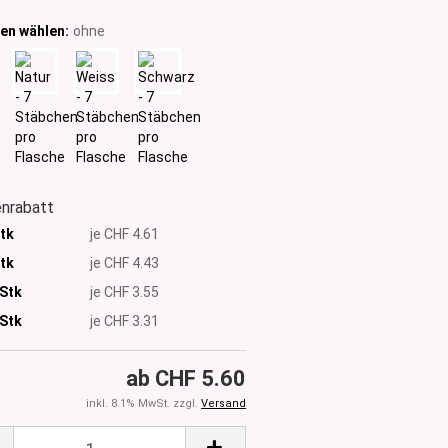
en wählen:
ohne
nrabatt
Stk
je CHF 4.61
Stk
je CHF 4.43
 Stk
je CHF 3.55
Stk
je CHF 3.31
ab CHF 5.60
inkl. 8.1% MwSt. zzgl.
Versand