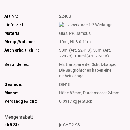
Art.Nr.:
2240B
Lieferzeit:
1-2 Werktage
Material:
Glas, PP, Bambus
Menge/Volumen:
10ml, HUB 0.11ml
Auch erhältlich in:
30ml (Art. 2241B), 50ml (Art.
2242B), 100ml (Art. 2243B)
Besonderes:
Mit transparenter Schutzkappe.
Die Saugröhrchen haben eine
Einheitslänge.
Gewinde:
DIN18
Masse:
Höhe 82mm, Durchmesser 24mm
Versandgewicht:
0.0317
kg je Stück
Mengenrabatt
ab 5 Stk
je CHF 2.98