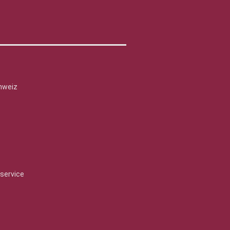
hweiz
service