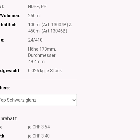
l:
HDPE, PP
/Volumen:
250ml
hältlich
100ml (Art. 13004B) &
450ml (Art.13046B)
e:
24/410
:
Höhe 173mm,
Durchmesser
49.4mm
dgewicht:
0.026
kg je Stück
luss:
nrabatt
k
je CHF 3.54
Stk
je CHF 3.40