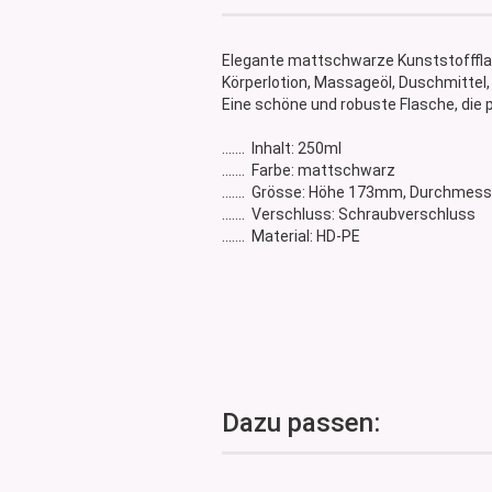
Glasdose
Vorratsglas
Elegante mattschwarze Kunststoffflas
Dose Bambus & Walnut
Körperlotion, Massageöl, Duschmittel
Dose Neville
Eine schöne und robuste Flasche, die 
Dose Saba
....... Inhalt: 250ml
....... Farbe: mattschwarz
....... Grösse: Höhe 173mm, Durchme
....... Verschluss: Schraubverschluss
....... Material: HD-PE
Dazu passen: