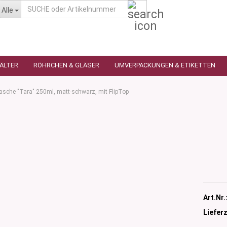
SUCHE
Alle
oder
Artikelnummer
HÄLTER
RÖHRCHEN & GLÄSER
UMVERPACKUNGEN & ETIKETTEN
lasche "Tara" 250ml, matt-schwarz, mit FlipTop
as
utique
n
glas
 Ceres
ttiert
tiert -
ulter
sen
Art.Nr.
as
öpfchen
Lieferz
n Glas
s
 Kleindosen
n Kunststoff