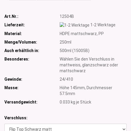
Art.Nr.:
12504B
Lieferzeit:
1-2 Werktage
Material:
HDPE mattschwarz, PP
Menge/Volumen:
250ml
Auch erhältlich in:
500ml (15005B)
Besonderes:
Wählen Sie den Verschluss in
mattweiss, glanzschwarz oder
mattschwarz
Gewinde:
24/410
Masse:
Höhe 145mm, Durchmesser
57.5mm
Versandgewicht:
0.033
kg je Stück
Verschluss: