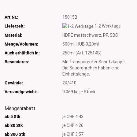
Art.Nr.:
15015B
Lieferzeit:
1-2 Werktage
Material:
HDPE mattschwarz, PP, SBC
Menge/Volumen:
500ml, HUB 0.20ml
Auch erhältlich in:
250ml (Art. 12514B)
Besonderes:
Mit transparenter Schutzkappe.
Die Saugröhrchen haben eine
Einheitslänge.
Gewinde:
24/410
Versandgewicht:
0.069
kg je Stück
Mengenrabatt
ab 5 Stk
je CHF 4.43
ab 30 Stk
je CHF 4.26
ab 300 Stk
je CHF 3.57