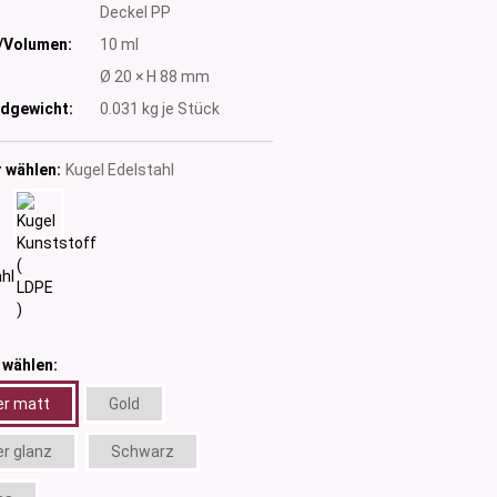
Deckel PP
/Volumen:
10 ml
:
Ø 20 × H 88 mm
dgewicht:
0.031
kg je Stück
 wählen:
Kugel Edelstahl
 wählen:
er matt
Gold
er glanz
Schwarz