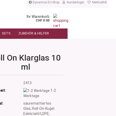
Dynamica EU-Shop
Kundenlogin
Merkzettel
Ihr Warenkorb
CHF 0.00
SETS
ZUBEHÖR & HELFER
ll On Klarglas 10
ml
:
2413
eit:
1-2
Werktage
l:
säuremattiertes
Glas, Roll-On-Kugel
Edelstahl/LDPE,