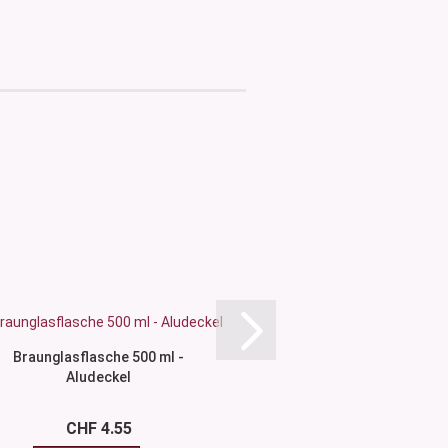
Braunglasflasche 500 ml -
Braunglasflasche
Aludeckel
Aludecke
CHF 4.55
CHF 4.2