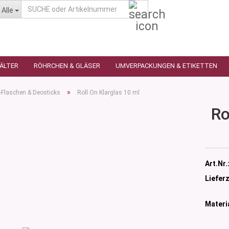
SUCHE
Alle
oder
Artikelnummer
HÄLTER
RÖHRCHEN & GLÄSER
UMVERPACKUNGEN & ETIKETTEN
»
-Flaschen & Deosticks
Roll On Klarglas 10 ml
Ro
as
utique
n
glas
Art.Nr.
 Ceres
ttiert
Lieferz
tiert -
ulter
sen
Materia
as
öpfchen
n Glas
s
 Kleindosen
n Kunststoff