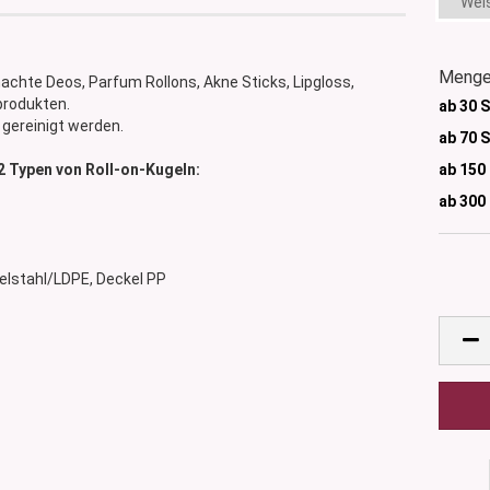
Wei
Menge
machte Deos, Parfum Rollons, Akne Sticks, Lipgloss,
produkten.
ab 30 
 gereinigt werden.
ab 70 
ab 150
2 Typen von Roll-on-Kugeln:
ab 300
 Edelstahl/LDPE, Deckel PP