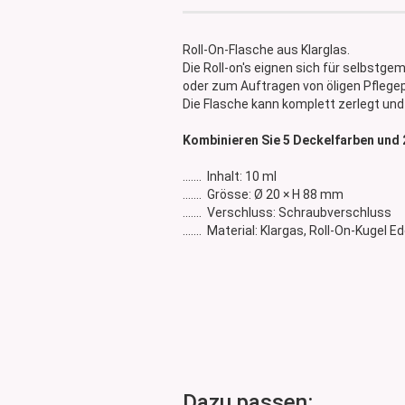
Glasdose
Vorratsglas
Roll-On-Flasche aus Klarglas.
Dose Bambus & Walnut
Die Roll-on's eignen sich für selbstge
Dose Neville
oder zum Auftragen von öligen Pflege
Die Flasche kann komplett zerlegt und
Dose Saba
Kombinieren Sie 5 Deckelfarben und 
....... Inhalt: 10 ml
....... Grösse: Ø 20 × H 88 mm
....... Verschluss: Schraubverschluss
....... Material: Klargas, Roll-On-Kugel
Dazu passen: