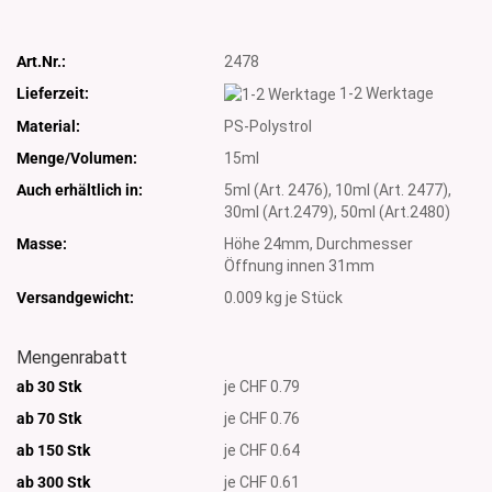
Art.Nr.:
2478
Lieferzeit:
1-2 Werktage
Material:
PS-Polystrol
Menge/Volumen:
15ml
Auch erhältlich in:
5ml (Art. 2476), 10ml (Art. 2477),
30ml (Art.2479), 50ml (Art.2480)
Masse:
Höhe 24mm, Durchmesser
Öffnung innen 31mm
Versandgewicht:
0.009
kg je Stück
Mengenrabatt
ab 30 Stk
je CHF 0.79
ab 70 Stk
je CHF 0.76
ab 150 Stk
je CHF 0.64
ab 300 Stk
je CHF 0.61