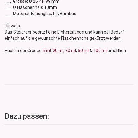
....... Grösse: Ø 25 × H 89 mm
....... Ø Flaschenhals 10mm
....... Material: Braunglas, PP, Bambus
Hinweis:
Das Steigrohr besitzt eine Einheitslänge und kann bei Bedarf
einfach auf die gewünschte Flaschenhöhe gekürzt werden.
Auch in der Grösse
5 ml,
20 ml
,
30 ml
,
50 ml
&
100 ml
erhältlich.
Dazu passen: