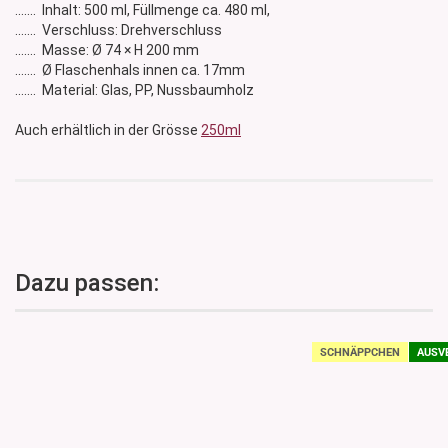
....... Inhalt: 500 ml, Füllmenge ca. 480 ml,
....... Verschluss: Drehverschluss
....... Masse: Ø 74 × H 200 mm
....... Ø Flaschenhals innen ca. 17mm
....... Material: Glas, PP, Nussbaumholz
Auch erhältlich in der Grösse
250ml
Dazu passen:
SCHNÄPPCHEN
AUSV