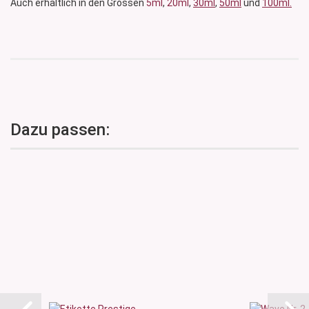
Auch erhältlich in den Grössen
5ml
,
20ml
,
30ml
,
50ml
und
100ml.
Dazu passen: