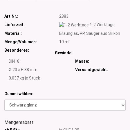
Art.Nr.:
2883
Lieferzeit:
1-2 Werktage
Material:
Braunglas, PP, Sauger aus Silikon
Menge/Volumen:
10 ml
Besonderes:
Gewinde:
DIN18
Masse:
Ø 23 × H 88 mm
Versandgewicht:
0.037
kg je Stück
Gummi wählen:
Mengenrabatt
ab 5 Stk
je CHF 1.20