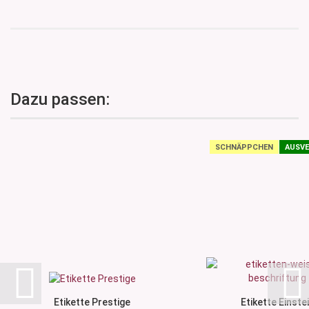
Dazu passen:
SCHNÄPPCHEN
AUSVE
Etikette Prestige
Etikette Einste