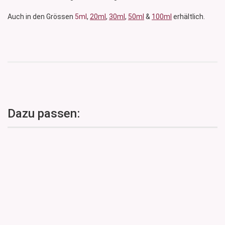
Auch in den Grössen
5ml
,
20ml
,
30ml
,
50ml
&
100ml
erhältlich.
Dazu passen: