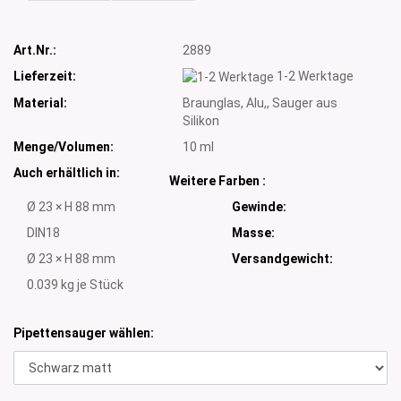
Art.Nr.:
2889
Lieferzeit:
1-2 Werktage
Material:
Braunglas, Alu,, Sauger aus
Silikon
Menge/Volumen:
10 ml
Auch erhältlich in:
Weitere Farben :
Ø 23 × H 88 mm
Gewinde:
DIN18
Masse:
Ø 23 × H 88 mm
Versandgewicht:
0.039
kg je Stück
Pipettensauger wählen: