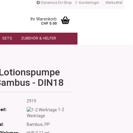
Dynamica EU-Shop
Kundenlogin
Merkzettel
Ihr Warenkorb
CHF 0.00
SETS
ZUBEHÖR & HELFER
Lotionspumpe
Bambus - DIN18
:
2919
eit:
1-2
Werktage
l:
Bambus, PP
/Volumen:
HUB 0.11 ml