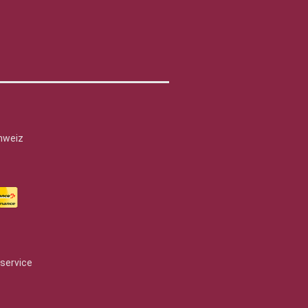
hweiz
service