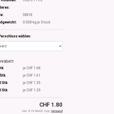
eres:
e:
DIN18
dgewicht:
0.008
kg je Stück
Verschluss wählen:
nrabatt
Stk
je CHF 1.68
 Stk
je CHF 1.61
0 Stk
je CHF 1.35
0
Stk
je CHF 1.29
CHF 1.80
inkl. 8.1% MwSt. zzgl.
Versand