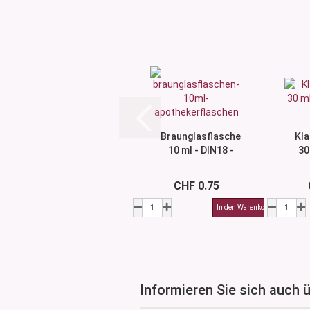
Braunglasflasche
Kla
10 ml - DIN18 -
30
ohne Montur...
oh
CHF 0.75
Informieren Sie sich auch 