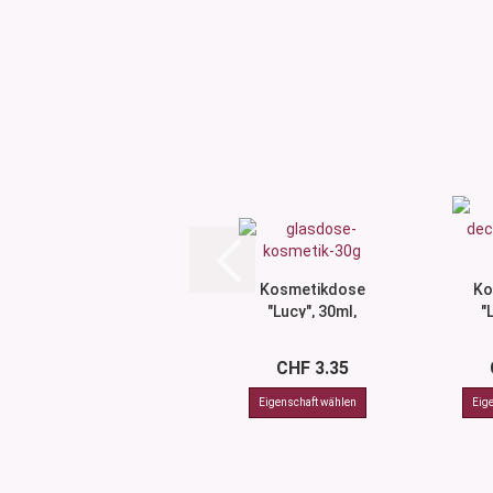
Kosmetikdose
Ko
"Lucy", 30ml,
"
mit Deckel
rosé...
CHF 3.35