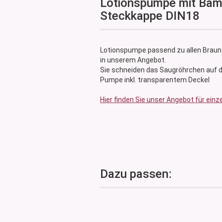
Lotionspumpe mit Bamb
Glasdose
Steckkappe DIN18
Vorratsglas
Dose Bambus & Walnut
Dose Neville
Lotionspumpe passend zu allen Braun
Dose Saba
in unserem Angebot.
Sie schneiden das Saugröhrchen auf d
Pumpe inkl. transparentem Deckel
Hier finden Sie unser Angebot für einz
Dazu passen: