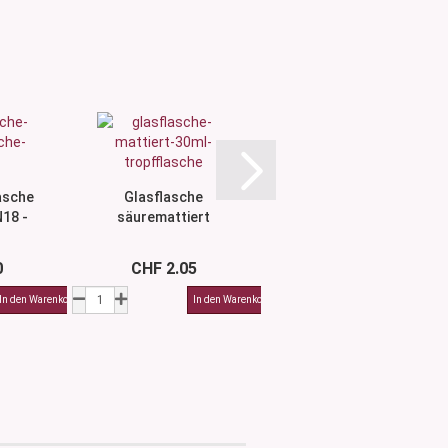
asche
Glasflasche
Flasche Raoul
N18 -
säuremattiert
30 ml - DIN18 -
r...
Kantschulter
ohne Montur...
30...
0
CHF 2.05
CHF 3.10