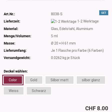
SET
Art.Nr.:
8038-S
Lieferzeit:
1-2 Werktage
Material:
Glas, Edelstahl, Aluminium
Menge/Volumen:
5 ml
Masse:
Ø 20 × H 61 mm
Lieferumfang:
Je 1 Flasche pro Farbe (6 Farben)
Versandgewicht:
0.0262
kg je Stück
Deckel wählen:
Color
Gold
Silber matt
silber glanz
Weiss
Schwarz
CHF 8.00