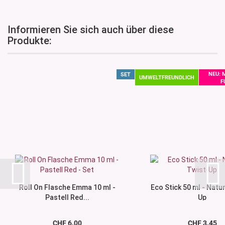
Informieren Sie sich auch über diese
Produkte:
NEU: 
SET
UMWELTFREUNDLICH
F
Roll On Flasche Emma 10 ml -
Eco Stick 50 ml - Natur
Pastell Red...
Up
CHF 6.00
CHF 3.45