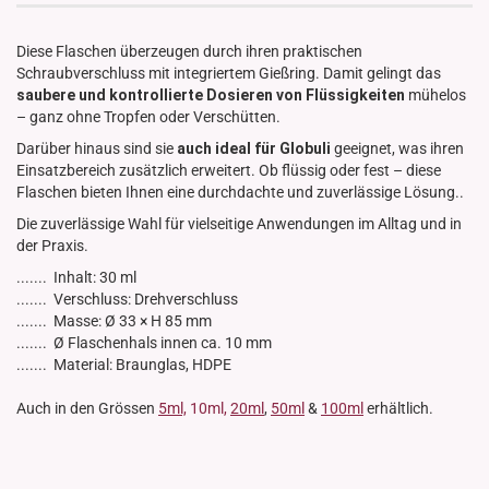
Diese Flaschen überzeugen durch ihren praktischen
Schraubverschluss mit integriertem Gießring. Damit gelingt das
saubere und kontrollierte Dosieren von Flüssigkeiten
mühelos
– ganz ohne Tropfen oder Verschütten.
Darüber hinaus sind sie
auch ideal für Globuli
geeignet, was ihren
Einsatzbereich zusätzlich erweitert. Ob flüssig oder fest – diese
Flaschen bieten Ihnen eine durchdachte und zuverlässige Lösung..
Die zuverlässige Wahl für vielseitige Anwendungen im Alltag und in
der Praxis.
....... Inhalt: 30 ml
....... Verschluss: Drehverschluss
....... Masse: Ø 33 × H 85 mm
....... Ø Flaschenhals innen ca. 10 mm
....... Material: Braunglas, HDPE
Auch in den Grössen
5ml,
10ml,
20ml
,
50ml
&
100ml
erhältlich.