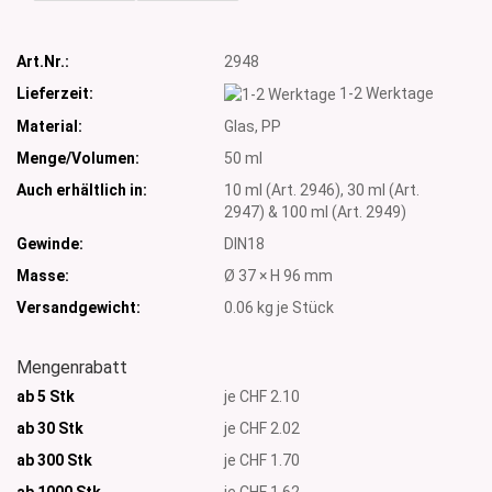
Art.Nr.:
2948
Lieferzeit:
1-2 Werktage
Material:
Glas, PP
Menge/Volumen:
50 ml
Auch erhältlich in:
10 ml (Art. 2946), 30 ml (Art.
2947) & 100 ml (Art. 2949)
Gewinde:
DIN18
Masse:
Ø 37 × H 96 mm
Versandgewicht:
0.06
kg je Stück
Mengenrabatt
ab 5 Stk
je CHF 2.10
ab 30 Stk
je CHF 2.02
ab 300 Stk
je CHF 1.70
ab 1000
Stk
je CHF 1.62