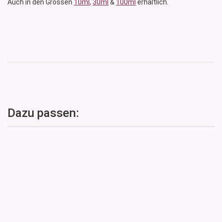
Auch in den Grössen
10ml
,
30ml
&
100ml
erhältlich.
Dazu passen: