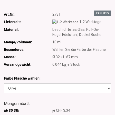
EXKLUSIV
Art.Nr.:
2731
Lieferzeit:
1-2 Werktage
Material:
beschichtetes Glas, Roll-On-
Kugel Edelstahl, Deckel Buche
Menge/Volumen:
10 ml
Besonderes:
Wählen Sie die Farbe der Flasche.
Masse:
Ø 32 × H 67 mm
Versandgewicht:
0.044
kg je Stück
Farbe Flasche wählen:
Mengenrabatt
ab 30 Stk
je CHF 3.34