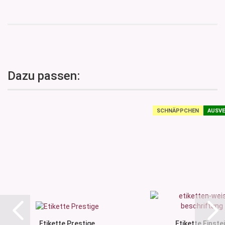
Dazu passen:
SCHNÄPPCHEN
AUSVE
Etikette Prestige
Etikette Einste