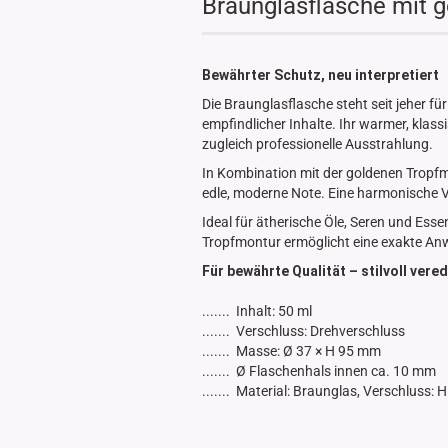
Braunglasflasche mit 
Glasdose
Vorratsglas
Dose Bambus & Walnut
Bewährter Schutz, neu interpretiert
Dose Neville
Die Braunglasflasche steht seit jeher 
Dose Saba
empfindlicher Inhalte. Ihr warmer, klass
zugleich professionelle Ausstrahlung.
In Kombination mit der goldenen Tropfm
edle, moderne Note. Eine harmonische V
Ideal für ätherische Öle, Seren und Esse
Tropfmontur ermöglicht eine exakte An
Für bewährte Qualität – stilvoll vered
....... Inhalt: 50 ml
....... Verschluss: Drehverschluss
....... Masse: Ø 37 × H 95 mm
....... Ø Flaschenhals innen ca. 10 mm
....... Material: Braunglas, Verschluss