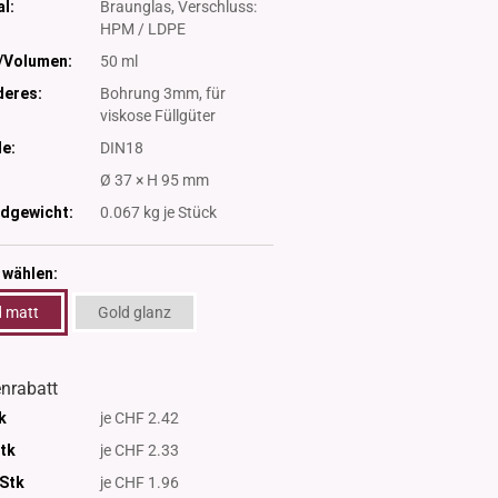
l:
Braunglas, Verschluss:
HPM / LDPE
/Volumen:
50 ml
eres:
Bohrung 3mm, für
viskose Füllgüter
e:
DIN18
:
Ø 37 × H 95 mm
dgewicht:
0.067
kg je Stück
 wählen:
d matt
Gold glanz
nrabatt
k
je CHF 2.42
Stk
je CHF 2.33
 Stk
je CHF 1.96