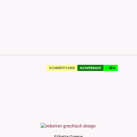
SCHNÄPPCHEN
AUSVERKAUF
- 45%
Etikette Greece