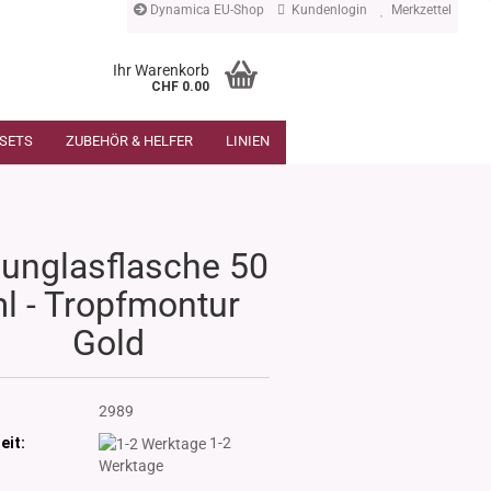
Dynamica EU-Shop
Kundenlogin
Merkzettel
Ihr Warenkorb
CHF 0.00
SETS
ZUBEHÖR & HELFER
LINIEN
unglasflasche 50
l - Tropfmontur
Gold
:
2989
eit:
1-2
Werktage