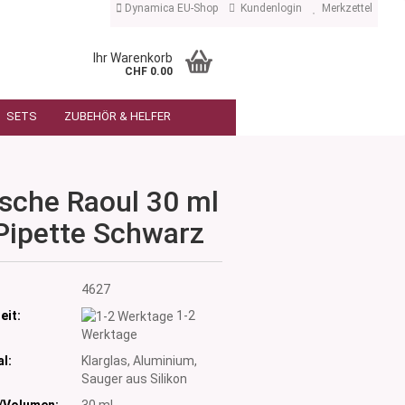
Dynamica EU-Shop
Kundenlogin
Merkzettel
Ihr Warenkorb
CHF 0.00
SETS
ZUBEHÖR & HELFER
asche Raoul 30 ml
 Pipette Schwarz
:
4627
eit:
1-2
Werktage
l:
Klarglas, Aluminium,
Sauger aus Silikon
/Volumen:
30 ml