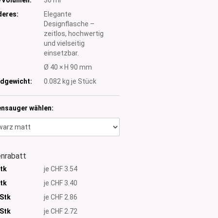
eres:
Elegante
Designflasche –
zeitlos, hochwertig
und vielseitig
einsetzbar.
:
Ø 40 × H 90 mm
dgewicht:
0.082
kg je Stück
ensauger wählen:
nrabatt
Stk
je CHF 3.54
Stk
je CHF 3.40
 Stk
je CHF 2.86
Stk
je CHF 2.72