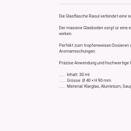
Glasdose
Vorratsglas
Die Glasflasche Raoul verbindet eine 
Dose Bambus & Walnut
Dose Neville
Der massive Glasboden sorgt ür eine e
wirken.
Dose Saba
Perfekt zum tropfenweisen Dosieren v
Aromamischungen.
Präzise Anwendung und hochwertige O
....... Inhalt: 30 ml
....... Grösse: Ø 40 × H 90 mm
....... Material: Klarglas, Aluminium, Sa