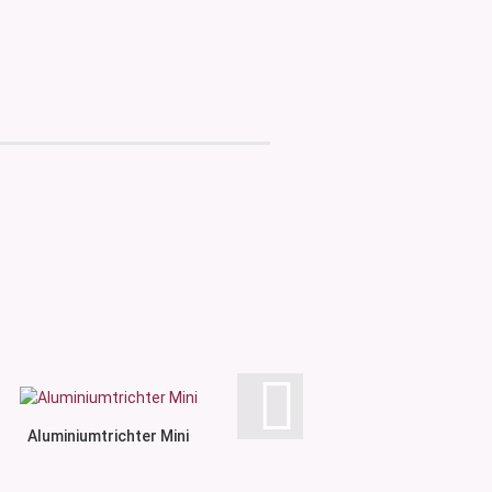
Aluminiumtrichter Mini
Glastrichter schmaler