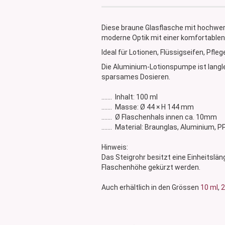
Glasdose
Vorratsglas
Diese braune Glasflasche mit hochwer
Dose Bambus & Walnut
moderne Optik mit einer komfortablen
Dose Neville
Ideal für Lotionen, Flüssigseifen, Pf
Dose Saba
Die Aluminium-Lotionspumpe ist langle
sparsames Dosieren.
....... Inhalt: 100 ml
....... Masse: Ø 44 × H 144 mm
....... Ø Flaschenhals innen ca. 10mm
....... Material: Braunglas, Aluminium, P
Hinweis:
Das Steigrohr besitzt eine Einheitslä
Flaschenhöhe gekürzt werden.
Auch erhältlich in den Grössen
10 ml
,
2