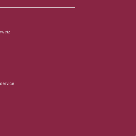
hweiz
service