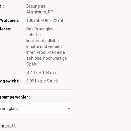
l:
Braunglas,
Aluminium, PP
/Volumen:
100 ml, HUB 0.22 ml
eres:
Das Braunglas
schützt
lichtempfindliche
Inhalte und verleiht
Ihren Produkten eine
zeitlose, hochwertige
Optik.
:
Ø 44 × H 144 mm
dgewicht:
0.091
kg je Stück
spumpe wählen:
nrabatt