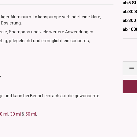
ab 5 St
ab 30 
tiger Aluminium-Lotionspumpe verbindet eine klare,
ab 300
 Dosierung.
ab 100
legeöle, Shampoos und viele weitere Anwendungen.
big, pflegeleicht und ermöglicht ein sauberes,
P
nge und kann bei Bedarf einfach auf die gewünschte
0 ml
,
30 ml
&
50 ml
.