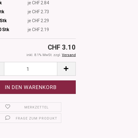
k
je CHF 2.84
Stk
je CHF 2.73
 Stk
je CHF 2.29
0
Stk
je CHF 2.19
CHF 3.10
inkl. 8.1% MwSt. zzgl.
Versand
MERKZETTEL
FRAGE ZUM PRODUKT