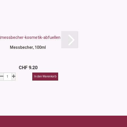
Messbecher, 100ml
Edelstahltrichter 
CHF 9.20
ab CHF 11