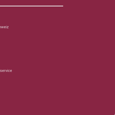
hweiz
service