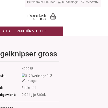
Dynamica EU-Shop
Kundenlogin
Merkzettel
Ihr Warenkorb
CHF 0.00
SETS
ZUBEHÖR & HELFER
gelknipser gross
:
40003B
eit:
1-2
Werktage
l:
Edelstahl
dgewicht:
0.04
kg je Stück