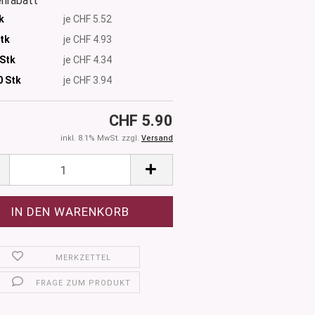
nrabatt
k
je CHF 5.52
Stk
je CHF 4.93
 Stk
je CHF 4.34
0
Stk
je CHF 3.94
CHF 5.90
inkl. 8.1% MwSt. zzgl.
Versand
MERKZETTEL
FRAGE ZUM PRODUKT