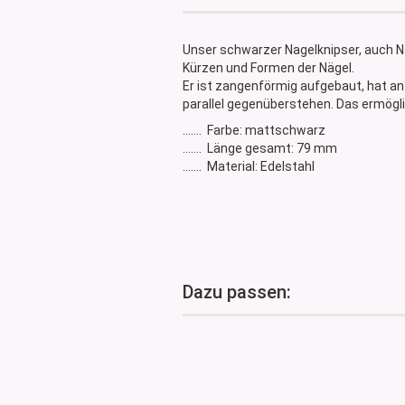
Glasdose
Vorratsglas
Unser schwarzer Nagelknipser, auch N
Dose Bambus & Walnut
Kürzen und Formen der Nägel.
Dose Neville
Er ist zangenförmig aufgebaut, hat an
parallel gegenüberstehen. Das ermögl
Dose Saba
....... Farbe: mattschwarz
....... Länge gesamt: 79 mm
....... Material: Edelstahl
Dazu passen: