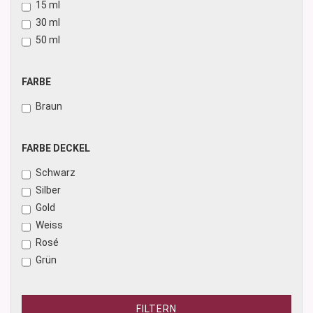
15 ml
30 ml
50 ml
FARBE
FARBE
Braun
FARBE
FARBE DECKEL
DECKEL
Schwarz
Silber
Gold
Weiss
Rosé
Grün
FILTERN