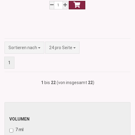
Sortieren nach
pro Seite
Sortieren nach
24 pro Seite
1
1
bis
22
(von insgesamt
22
)
VOLUMEN
VOLUMEN
7 ml