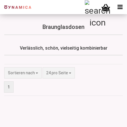
Braunglasdosen
Verlässlich, schön, vielseitig kombinierbar
Sortieren nach
pro Seite
Sortieren nach
24 pro Seite
1