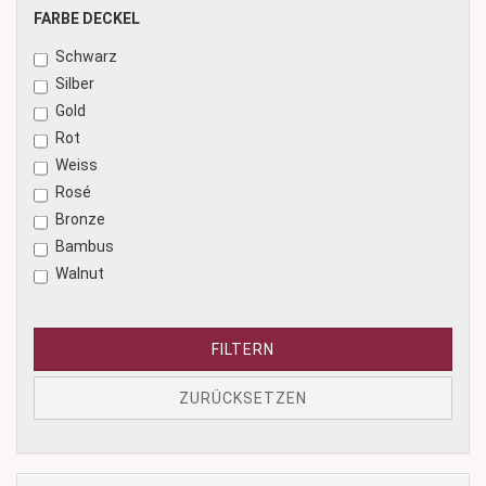
Rosé
FARBE
FARBE DECKEL
Blau
DECKEL
Schwarz
Säuremattiert
Silber
Naturbraun
Gold
Schwarz matt
Rot
Weiss
Rosé
Bronze
Bambus
Walnut
FILTERN
ZURÜCKSETZEN