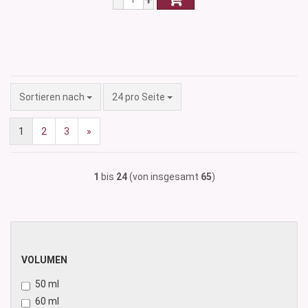
Sortieren nach
pro Seite
Sortieren nach
24 pro Seite
1
2
3
»
1
bis
24
(von insgesamt
65
)
VOLUMEN
VOLUMEN
50 ml
60 ml