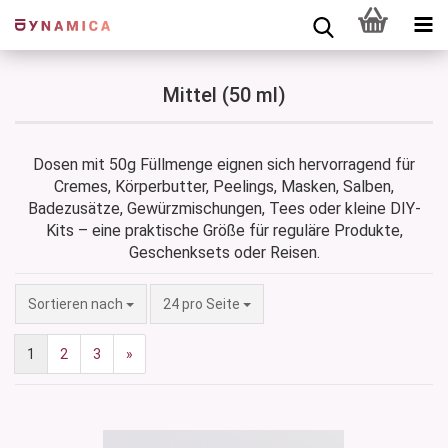
Mittel (50 ml)
Dosen mit 50g Füllmenge eignen sich hervorragend für
Cremes, Körperbutter, Peelings, Masken, Salben,
Badezusätze, Gewürzmischungen, Tees oder kleine DIY-
Kits – eine praktische Größe für reguläre Produkte,
Geschenksets oder Reisen.
Sortieren nach
pro Seite
Sortieren nach
24 pro Seite
1
2
3
»