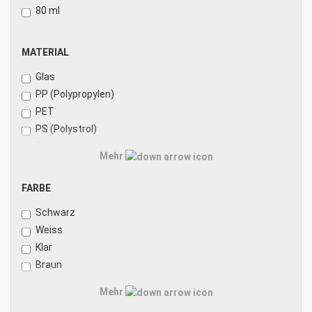
80 ml
MATERIAL
MATERIAL
Glas
PP (Polypropylen)
PET
PS (Polystrol)
Pappe/Kraftpapier
Mehr
Aluminium
FARBE
FARBE
Schwarz
Weiss
Klar
Braun
Silber
Mehr
Gold