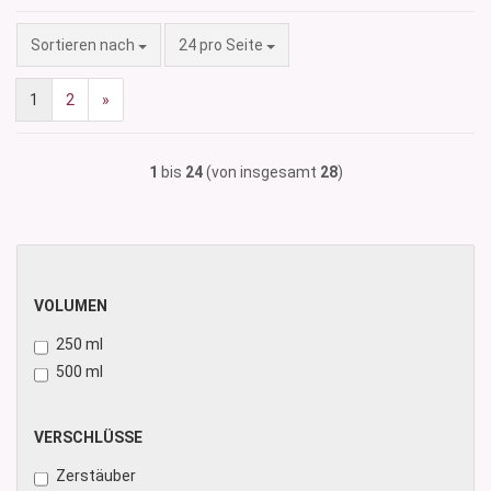
Sortieren nach
pro Seite
Sortieren nach
24 pro Seite
1
2
»
1
bis
24
(von insgesamt
28
)
VOLUMEN
VOLUMEN
250 ml
500 ml
VERSCHLÜSSE
VERSCHLÜSSE
Zerstäuber