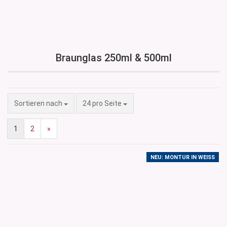
Braunglas 250ml & 500ml
Sortieren nach
pro Seite
Sortieren nach
24 pro Seite
1
2
»
NEU: MONTUR IN WEISS