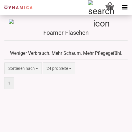
Foamer Flaschen
Weniger Verbrauch. Mehr Schaum. Mehr Pflegegefühl.
Sortieren nach
pro Seite
Sortieren nach
24 pro Seite
1