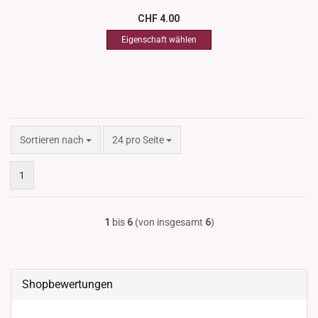
CHF 4.00
Sortieren nach
pro Seite
Sortieren nach
24 pro Seite
1
1
bis
6
(von insgesamt
6
)
Shopbewertungen