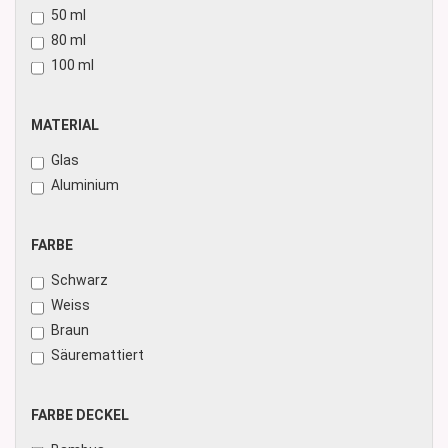
50 ml
80 ml
100 ml
MATERIAL
MATERIAL
Glas
Aluminium
FARBE
FARBE
Schwarz
Weiss
Braun
Säuremattiert
FARBE
FARBE DECKEL
DECKEL