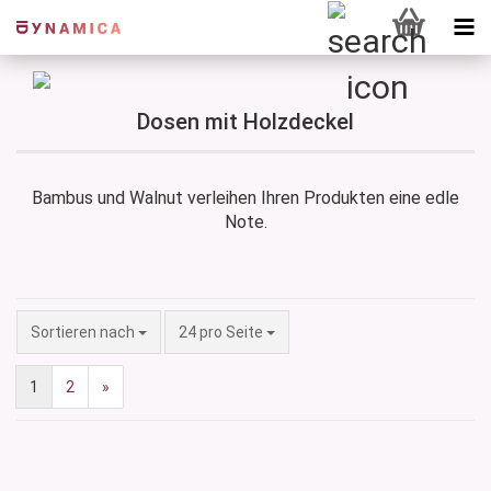
Dosen mit Holzdeckel
Bambus und Walnut verleihen Ihren Produkten eine edle
Note.
Sortieren nach
pro Seite
Sortieren nach
24 pro Seite
1
2
»