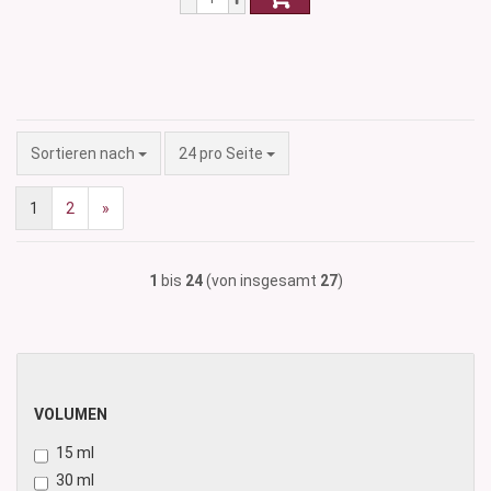
Sortieren nach
pro Seite
Sortieren nach
24 pro Seite
1
2
»
1
bis
24
(von insgesamt
27
)
VOLUMEN
VOLUMEN
15 ml
30 ml