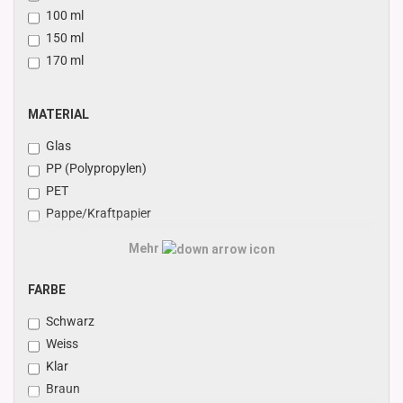
100 ml
150 ml
170 ml
MATERIAL
MATERIAL
Glas
PP (Polypropylen)
PET
Pappe/Kraftpapier
Aluminium
Mehr
Weissblech
FARBE
FARBE
Schwarz
Weiss
Klar
Braun