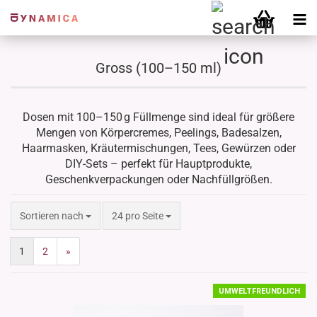
Gross (100–150 ml)
Dosen mit 100–150 g Füllmenge sind ideal für größere
Mengen von Körpercremes, Peelings, Badesalzen,
Haarmasken, Kräutermischungen, Tees, Gewürzen oder
DIY-Sets – perfekt für Hauptprodukte,
Geschenkverpackungen oder Nachfüllgrößen.
Sortieren nach
pro Seite
Sortieren nach
24 pro Seite
1
2
»
UMWELTFREUNDLICH