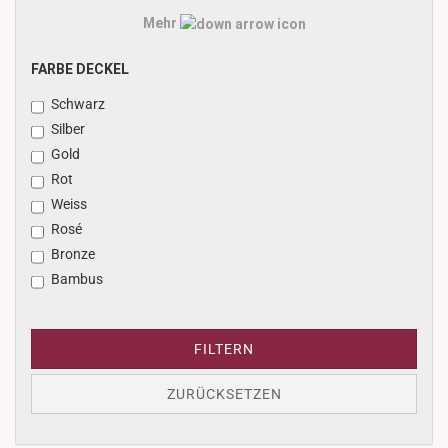
Silber
Mehr
Gold
Naturbraun
FARBE
FARBE DECKEL
Schwarz matt
DECKEL
Schwarz
Silber
Gold
Rot
Weiss
Rosé
Bronze
Bambus
FILTERN
ZURÜCKSETZEN