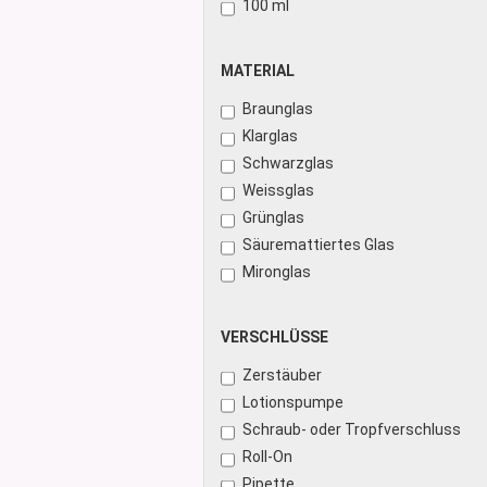
100 ml
Glasdose
Vorratsglas
MATERIAL
MATERIAL
Dose Bambus & Walnut
Dose Neville
Braunglas
Dose Saba
Klarglas
Schwarzglas
Weissglas
Grünglas
Säuremattiertes Glas
Mironglas
VERSCHLÜSSE
VERSCHLÜSSE
Zerstäuber
Lotionspumpe
Schraub- oder Tropfverschluss
Roll-On
Pipette