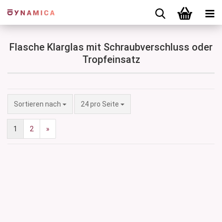
Flasche Klarglas mit Schraubverschluss oder
Tropfeinsatz
Sortieren nach
pro Seite
Sortieren nach
24 pro Seite
1
2
»