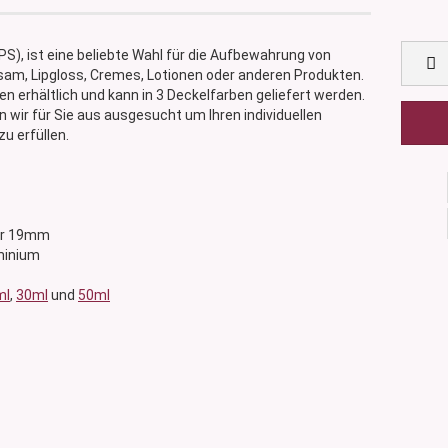
S), ist eine beliebte Wahl für die Aufbewahrung von
sam, Lipgloss, Cremes, Lotionen oder anderen Produkten.
n erhältlich und kann in 3 Deckelfarben geliefert werden.
en wir für Sie aus ausgesucht um Ihren individuellen
u erfüllen.
ser 19mm
uminium
ml
,
30ml
und
50ml