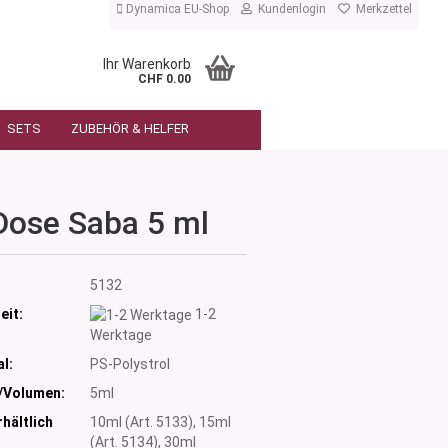
Dynamica EU-Shop
Kundenlogin
Merkzettel
Ihr Warenkorb
CHF 0.00
SETS
ZUBEHÖR & HELFER
Dose Saba 5 ml
:
5132
eit:
1-2
Werktage
l:
PS-Polystrol
/Volumen:
5ml
hältlich
10ml (Art. 5133), 15ml
(Art. 5134), 30ml