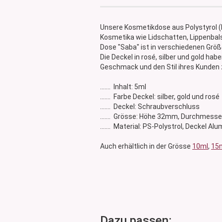
Glasdose
Vorratsglas
Unsere Kosmetikdose aus Polystyrol (P
Dose Bambus & Walnut
Kosmetika wie Lidschatten, Lippenbal
Dose Neville
Dose "Saba" ist in verschiedenen Größe
Die Deckel in rosé, silber und gold hab
Dose Saba
Geschmack und den Stil ihres Kunden z
....... Inhalt: 5ml
....... Farbe Deckel: silber, gold und rosé
....... Deckel: Schraubverschluss
....... Grösse: Höhe 32mm, Durchmes
....... Material: PS-Polystrol, Deckel Al
Auch erhältlich in der Grösse
10ml
,
15
Dazu passen: