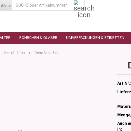
SUCHE
Alle
oder
Artikelnummer
HÄLTER
RÖHRCHEN & GLÄSER
UMVERPACKUNGEN & ETIKETTEN
»
»
Mini (3–7 ml)
Dose Saba 5 ml
as
utique
n
Art.Nr.
glas
Lieferz
 Ceres
ttiert
tiert -
Materia
ulter
sen
Menge
as
öpfchen
n Glas
Auch er
s
 Kleindosen
in:
n Kunststoff