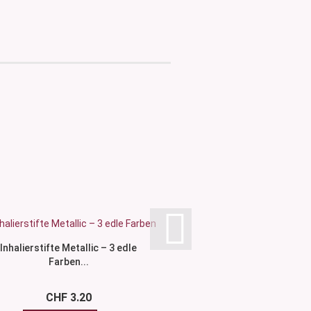
Inhalierstifte Metallic – 3 edle
Baumwollsticks für In
Farben...
10 Stk...
CHF 3.20
ab CHF 3