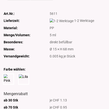
Art.Nr.:
5611
Lieferzeit:
1-2 Werktage
Material:
PP
Menge/Volumen:
5 ml
Besonderes:
direkt befüllbar
Masse:
Ø 15 × H 68 mm
Versandgewicht:
0.005
kg je Stück
Farbe wählen:
Mengenrabatt
ab 30 Stk
je CHF 1.13
ab 70 Stk
je CHF 0.95