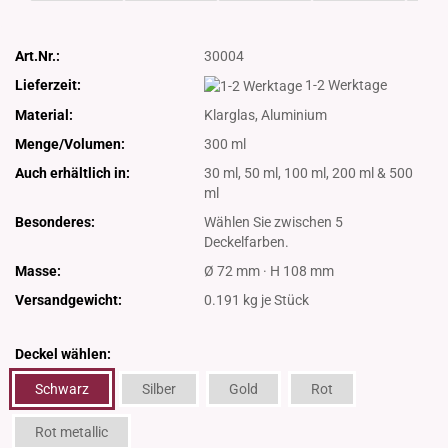
Art.Nr.:
30004
Lieferzeit:
1-2 Werktage
Material:
Klarglas, Aluminium
Menge/Volumen:
300 ml
Auch erhältlich in:
30 ml, 50 ml, 100 ml, 200 ml & 500
ml
Besonderes:
Wählen Sie zwischen 5
Deckelfarben.
Masse:
Ø 72 mm · H 108 mm
Versandgewicht:
0.191
kg je Stück
Deckel wählen:
Schwarz
Silber
Gold
Rot
Rot metallic