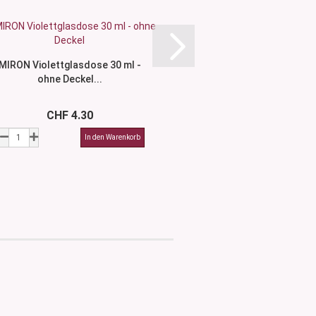
MIRON Violettglasdose 30 ml -
Glasdose 50 ml - ohne
ohne Deckel...
Varianten.
CHF 4.30
CHF 2.5