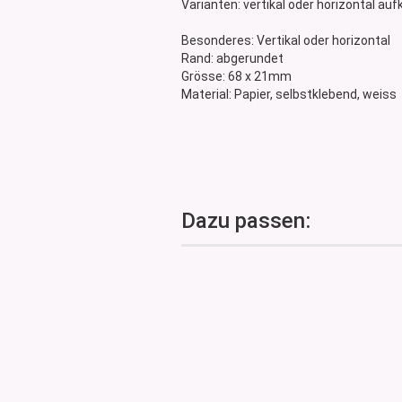
Varianten: vertikal oder horizontal au
Glasdose
Vorratsglas
Besonderes: Vertikal oder horizontal
Rand: abgerundet
Dose Bambus & Walnut
Grösse: 68 x 21mm
Dose Neville
Material: Papier, selbstklebend, weiss
Dose Saba
Dazu passen: