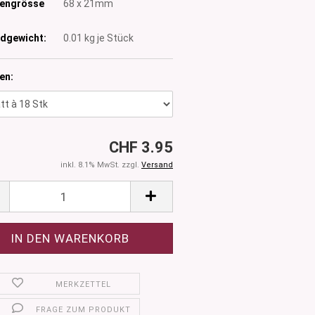
tengrösse
68 x 21mm
dgewicht:
0.01
kg je Stück
en:
CHF 3.95
inkl. 8.1% MwSt. zzgl.
Versand
MERKZETTEL
FRAGE ZUM PRODUKT