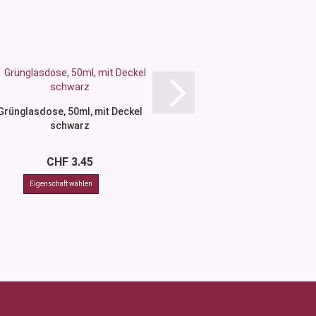
Grünglasdose, 50ml, mit Deckel
Grünglasflasche 30 
schwarz
CHF 3.45
CHF 3.4