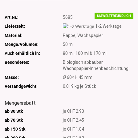
UMWELTFREUNDLICH
Art.Nr.:
5685
Lieferzeit:
1-2 Werktage
Material:
Pappe, Wachspapier
Menge/Volumen:
50 ml
Auch erhältlich in:
80 ml, 100 ml & 170 ml
Besonderes:
Biologisch abbaubar.
Wachspapier-Innenbeschichtung
Masse:
Ø 60× H 45 mm
Versandgewicht:
0.019
kg je Stück
Mengenrabatt
ab 30 Stk
je CHF 2.90
ab 70 Stk
je CHF 2.45
ab 150 Stk
je CHF 1.84
ab 300
Stk
je CHF 1.53