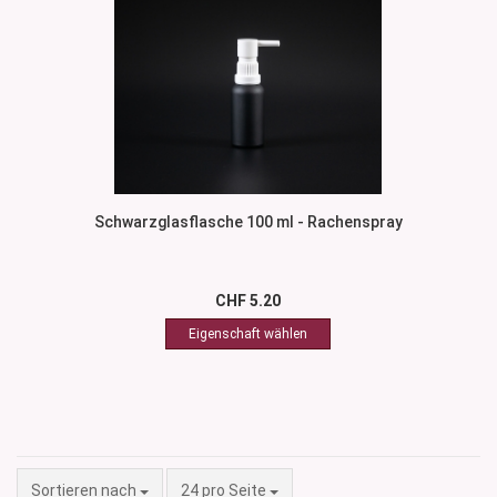
Schwarzglasflasche 100 ml - Rachenspray
CHF 5.20
Sortieren nach
pro Seite
Sortieren nach
24 pro Seite