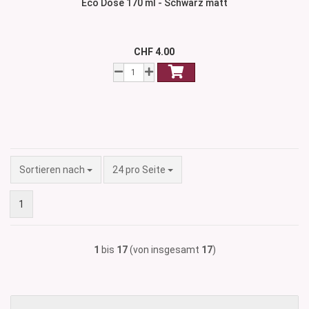
Eco Dose 170 ml - Schwarz matt
CHF 4.00
Sortieren nach
pro Seite
Sortieren nach
24 pro Seite
1
1
bis
17
(von insgesamt
17
)