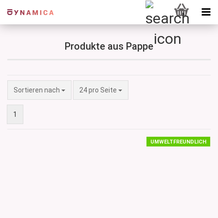
Produkte aus Pappe
Sortieren nach
pro Seite
Sortieren nach
24 pro Seite
1
UMWELTFREUNDLICH