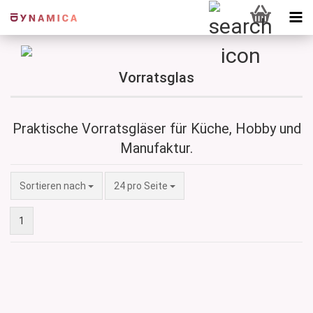
Vorratsglas
Praktische Vorratsgläser für Küche, Hobby und
Manufaktur.
Sortieren nach
pro Seite
Sortieren nach
24 pro Seite
1