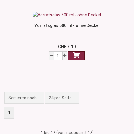
Vorratsglas 500 ml - ohne Deckel
CHF 2.10
Sortieren nach
pro Seite
Sortieren nach
24 pro Seite
1
1
bis
17
(von insgesamt
17
)