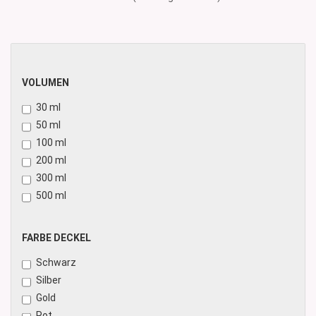
VOLUMEN
VOLUMEN
30 ml
50 ml
100 ml
200 ml
300 ml
500 ml
FARBE
FARBE DECKEL
DECKEL
Schwarz
Silber
Gold
Rot