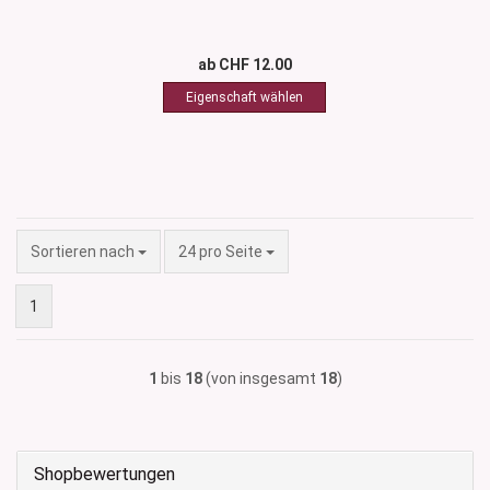
ab CHF 12.00
Sortieren nach
pro Seite
Sortieren nach
24 pro Seite
1
1
bis
18
(von insgesamt
18
)
Shopbewertungen