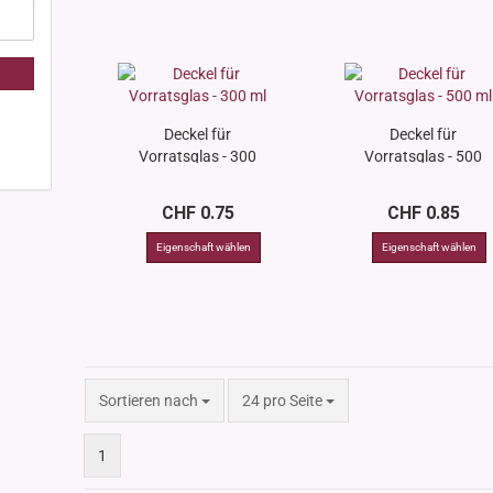
Deckel für
Deckel für
Vorratsglas - 300
Vorratsglas - 500
ml
ml
CHF 0.75
CHF 0.85
Sortieren nach
pro Seite
Sortieren nach
24 pro Seite
1