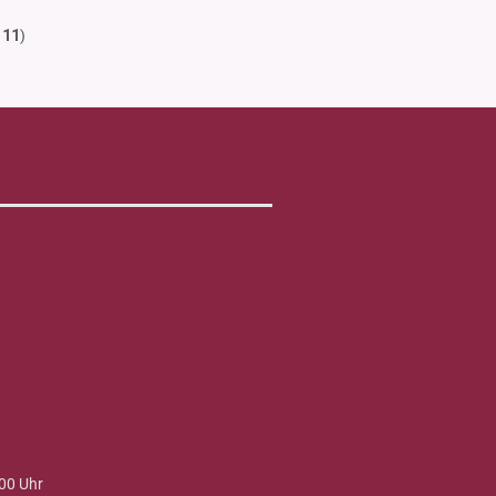
t
11
)
00 Uhr