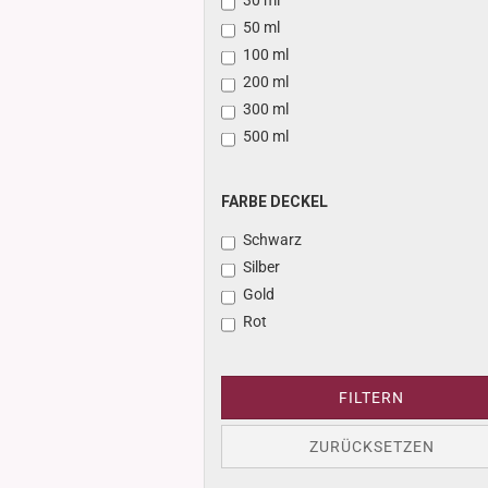
30 ml
Glasdose
50 ml
Vorratsglas
100 ml
Dose Bambus & Walnut
200 ml
Dose Neville
300 ml
Dose Saba
500 ml
FARBE
FARBE DECKEL
DECKEL
Schwarz
Silber
Gold
Rot
FILTERN
ZURÜCKSETZEN